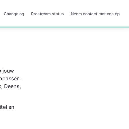
Changelog
Prostream status
Neem contact met ons op
Opent
Opent
in
in
een
een
nieuw
nieuw
tabblad
tabblad
p jouw 
anpassen. 
, Deens, 
tel en 