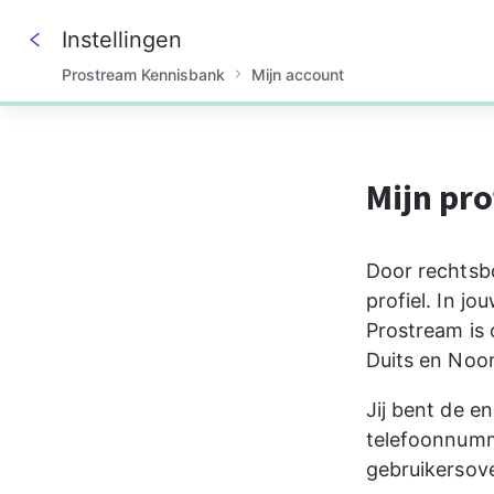
Instellingen
Prostream Kennisbank
Mijn account
0%
Mijn pro
Door rechtsb
profiel. In j
Prostream is 
Duits en Noor
Jij bent de e
telefoonnumm
gebruikersove