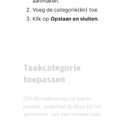
aanmaken.
Voeg de categorie(ën) toe.
Klik op 
Opslaan en sluiten
.
Taakcategorie
toepassen
Om de taakcategorie toe te 
passen, selecteer je deze bij het 
aanmaken van een nieuwe taak. 